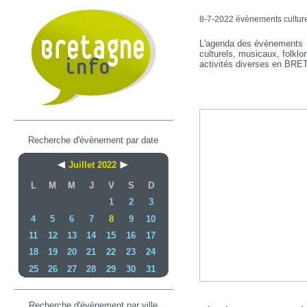
8-7-2022 évènements culturel
L'agenda des évènements
culturels, musicaux, folklor
activités diverses en BR
Recherche d'évènement par date
Juillet 2022
L
M
M
J
V
S
D
1
2
3
4
5
6
7
8
9
10
11
12
13
14
15
16
17
18
19
20
21
22
23
24
25
26
27
28
29
30
31
Recherche d'évènement par ville