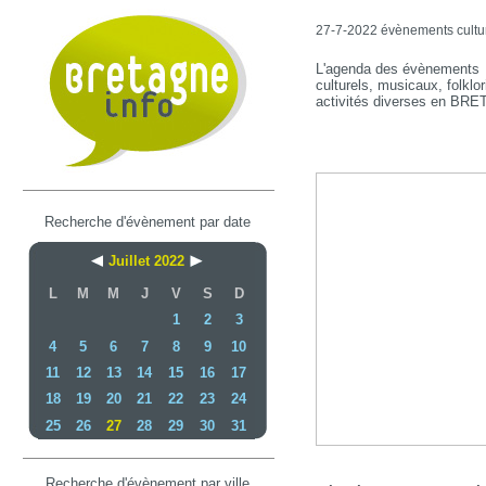
27-7-2022 évènements culture
L'agenda des évènements
culturels, musicaux, folklor
activités diverses en BR
Recherche d'évènement par date
Juillet 2022
L
M
M
J
V
S
D
1
2
3
4
5
6
7
8
9
10
11
12
13
14
15
16
17
18
19
20
21
22
23
24
25
26
27
28
29
30
31
Recherche d'évènement par ville