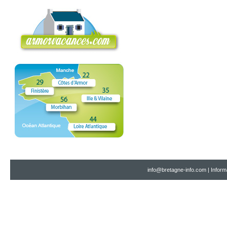
info@bretagne-info.com
|
Inform