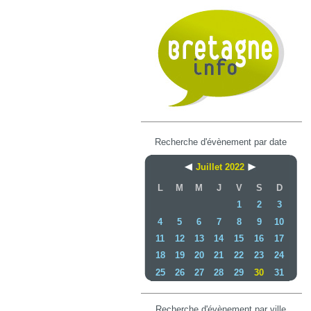
Recherche d'évènement par date
Juillet 2022
L
M
M
J
V
S
D
1
2
3
4
5
6
7
8
9
10
11
12
13
14
15
16
17
18
19
20
21
22
23
24
25
26
27
28
29
30
31
Recherche d'évènement par ville