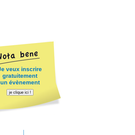
Je veux inscrire
gratuitement
un évènement