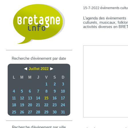
15-7-2022 évènements culture
L'agenda des évènements
culturels, musicaux, folklor
activités diverses en BR
Recherche d'évènement par date
Juillet 2022
L
M
M
J
V
S
D
1
2
3
4
5
6
7
8
9
10
11
12
13
14
15
16
17
18
19
20
21
22
23
24
25
26
27
28
29
30
31
Recherche d'évènement par ville