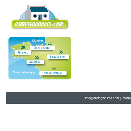
info@bretagne-info.com
|
Inform