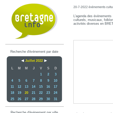
20-7-2022 évènements culture
L'agenda des évènements
culturels, musicaux, folklor
activités diverses en BR
Recherche d'évènement par date
Juillet 2022
L
M
M
J
V
S
D
1
2
3
4
5
6
7
8
9
10
11
12
13
14
15
16
17
18
19
20
21
22
23
24
25
26
27
28
29
30
31
Recherche d'évènement par ville