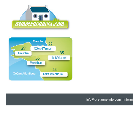
info@bretagne-info.com
|
Inform