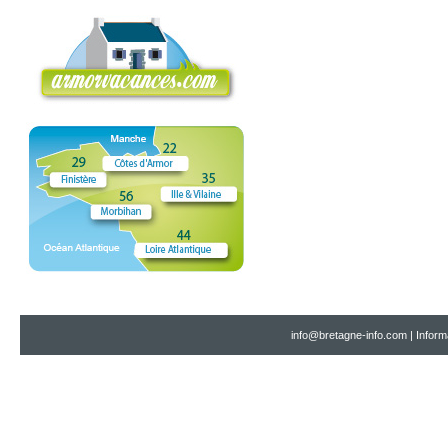
info@bretagne-info.com
|
Inform