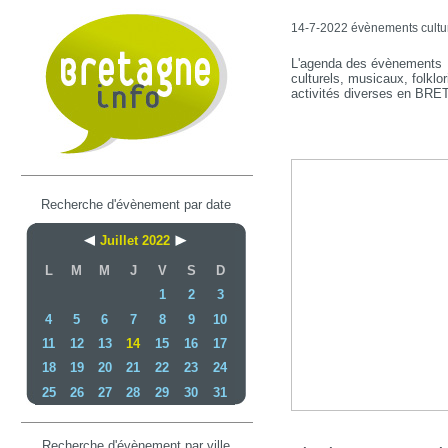
14-7-2022 évènements culture
L'agenda des évènements
culturels, musicaux, folklor
activités diverses en BR
Recherche d'évènement par date
Juillet 2022
L
M
M
J
V
S
D
1
2
3
4
5
6
7
8
9
10
11
12
13
14
15
16
17
18
19
20
21
22
23
24
25
26
27
28
29
30
31
Recherche d'évènement par ville