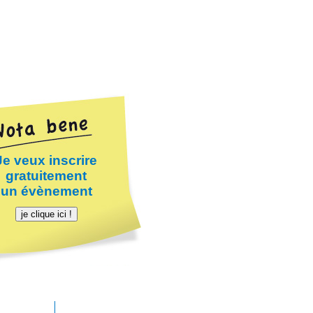
Je veux inscrire
gratuitement
un évènement