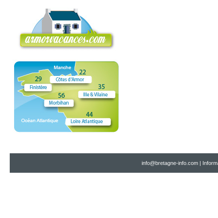
info@bretagne-info.com
|
Inform