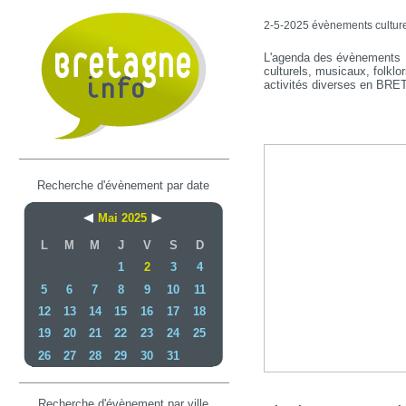
2-5-2025 évènements culturel
L'agenda des évènements
culturels, musicaux, folklor
activités diverses en BR
Recherche d'évènement par date
Mai 2025
L
M
M
J
V
S
D
1
2
3
4
5
6
7
8
9
10
11
12
13
14
15
16
17
18
19
20
21
22
23
24
25
26
27
28
29
30
31
Recherche d'évènement par ville