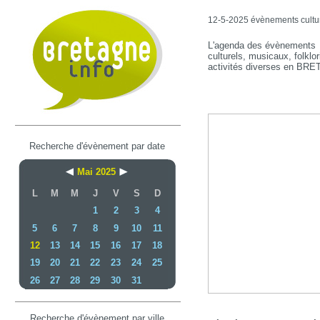
12-5-2025 évènements culture
L'agenda des évènements
culturels, musicaux, folklor
activités diverses en BR
Recherche d'évènement par date
Mai 2025
L
M
M
J
V
S
D
1
2
3
4
5
6
7
8
9
10
11
12
13
14
15
16
17
18
19
20
21
22
23
24
25
26
27
28
29
30
31
Recherche d'évènement par ville