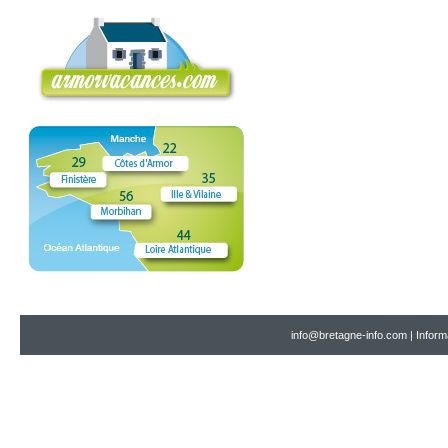
info@bretagne-info.com
|
Inform