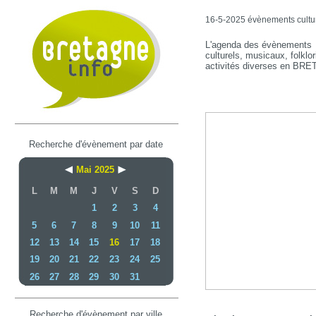
16-5-2025 évènements culture
L'agenda des évènements
culturels, musicaux, folklor
activités diverses en BR
Recherche d'évènement par date
Mai 2025
L
M
M
J
V
S
D
1
2
3
4
5
6
7
8
9
10
11
12
13
14
15
16
17
18
19
20
21
22
23
24
25
26
27
28
29
30
31
Recherche d'évènement par ville