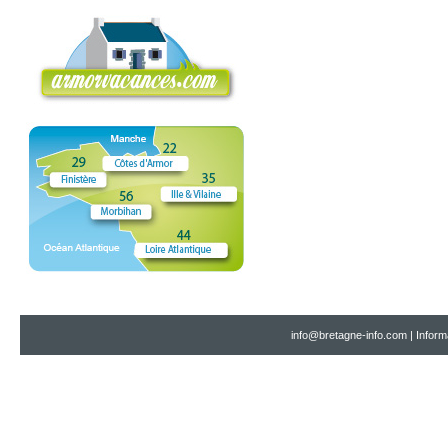
info@bretagne-info.com
|
Inform