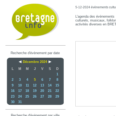
5-12-2024 évènements culture
L'agenda des évènements
culturels, musicaux, folklor
activités diverses en BR
Recherche d'évènement par date
Décembre 2024
L
M
M
J
V
S
D
1
2
3
4
5
6
7
8
9
10
11
12
13
14
15
16
17
18
19
20
21
22
23
24
25
26
27
28
29
30
31
Recherche d'évènement par ville