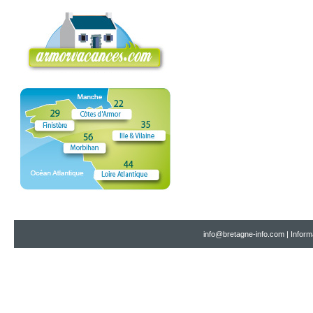
info@bretagne-info.com
|
Inform