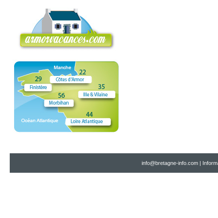
info@bretagne-info.com
|
Inform