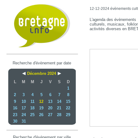
12-12-2024 évènements cultur
L'agenda des évènements
culturels, musicaux, folklor
activités diverses en BR
Recherche d'évènement par date
Décembre 2024
L
M
M
J
V
S
D
1
2
3
4
5
6
7
8
9
10
11
12
13
14
15
16
17
18
19
20
21
22
23
24
25
26
27
28
29
30
31
Recherche d'évènement par ville